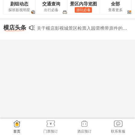
剧组动态
交通查询
景区内导览图
全部
探班影视明星
出行必备
游玩必备
查看更多
横店头条
关于横店影视城景区检票入园需携带原件的公
关于秦王宫拍摄封道的公告
告
关于皇家实景动物王国冬季休园的公告
关于横店影视城景区正式启用人脸识别入园的
公告
首页
门票预订
酒店预订
联系客服