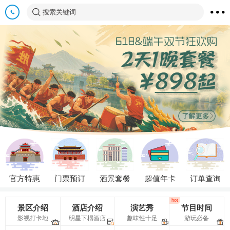
搜索关键词
官方特惠
门票预订
酒景套餐
超值年卡
订单查询
hot
景区介绍
酒店介绍
演艺秀
节目时间
影视打卡地
明星下榻酒店
趣味性十足
游玩必备