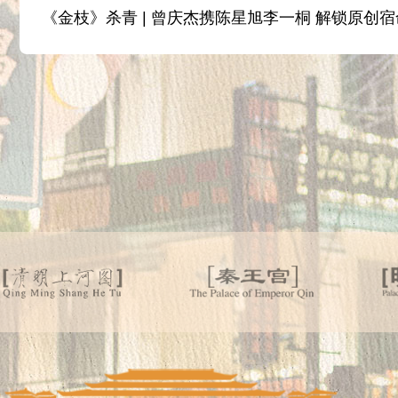
《金枝》杀青 | 曾庆杰携陈星旭李一桐 解锁原创