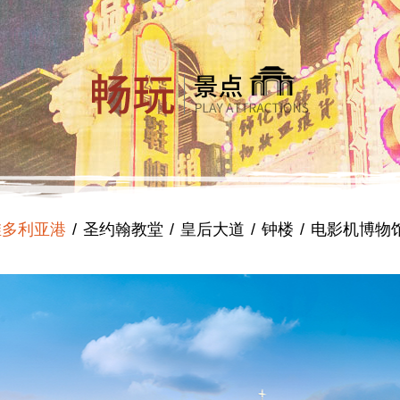
折
维多利亚港
圣约翰教堂
皇后大道
钟楼
电影机博物