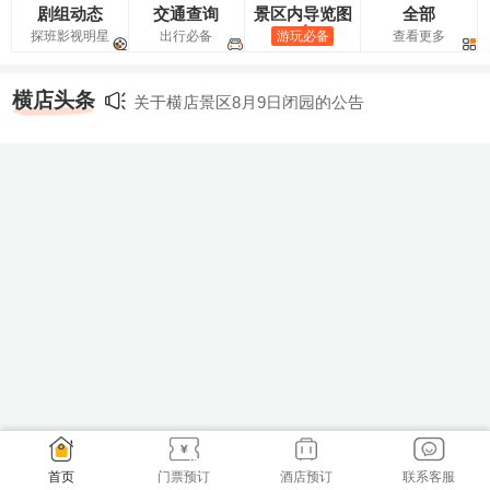
剧组动态
交通查询
景区内导览图
全部
探班影视明星
出行必备
游玩必备
查看更多
横店头条
关于横店景区8月9日闭园的公告
关于横店影视城景区正式启用人脸识别入园的
关于横店影视城景区检票入园需携带原件的公
公告
关于横店景区恢复开放的通知公告
告
首页
门票预订
酒店预订
联系客服