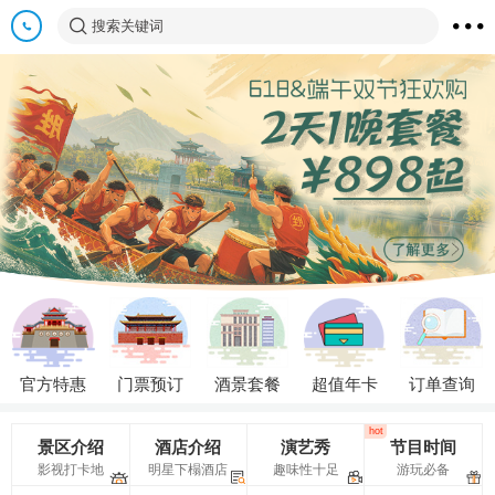
搜索关键词
官方特惠
门票预订
酒景套餐
超值年卡
订单查询
hot
景区介绍
酒店介绍
演艺秀
节目时间
影视打卡地
明星下榻酒店
趣味性十足
游玩必备